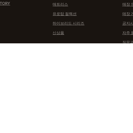
STORY
매트리스
매장 
유로탑 컬렉션
매장 
하이브리드 시리즈
공지
신상품
자주 
질문과
A/S 
사업자등록번호