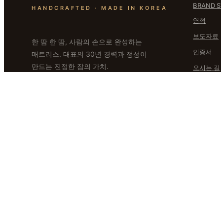
BRAND 
HANDCRAFTED · MADE IN KOREA
연혁
보도자료
한 땀 한 땀, 사람의 손으로 완성하는
인증서
매트리스. 대표의 30년 경력과 정성이
만드는 진정한 잠의 가치.
오시는 길
— 상담 / 주문 전화 —
031-769-3403
CS 운영시간
AM 10:00 ~ PM 17:00
점심시간
12:00 ~ 1:00
·
주말 및 공휴일 휴무
상호명
대표자명