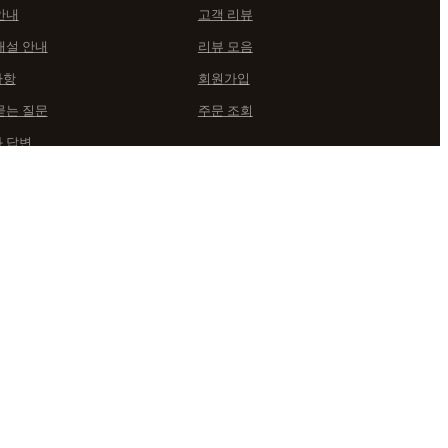
안내
고객 리뷰
개설 안내
리뷰 모음
사항
회원가입
묻는 질문
주문 조회
 답변
규정
통신판매업 신고번호