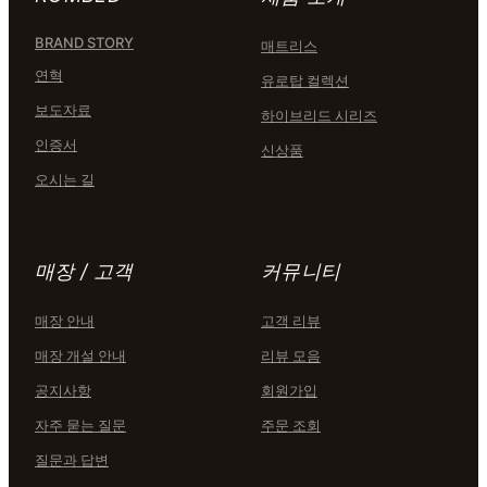
BRAND STORY
매트리스
연혁
유로탑 컬렉션
보도자료
하이브리드 시리즈
인증서
신상품
오시는 길
매장 / 고객
커뮤니티
매장 안내
고객 리뷰
매장 개설 안내
리뷰 모음
공지사항
회원가입
자주 묻는 질문
주문 조회
질문과 답변