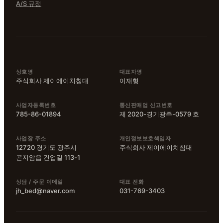
A/S 규정
상호명
대표자명
주식회사 제이에이치침대
이재형
사업자등록번호
통신판매업 신고번호
785-86-01894
제 2020-경기광주-0579 호
사업장 주소
개인정보보호책임자
12720
경기도 광주시
주식회사 제이에이치침대
곤지암읍 건업길 113-1
상담 / 주문 이메일
대표 전화
jh_bed@naver.com
031-769-3403